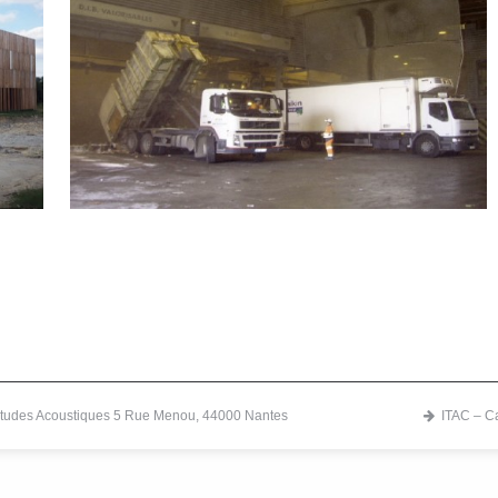
e
VEOLIA –Usine de traitement des
déchets – COUERON (44)
ITAC – C
'Etudes Acoustiques 5 Rue Menou, 44000 Nantes