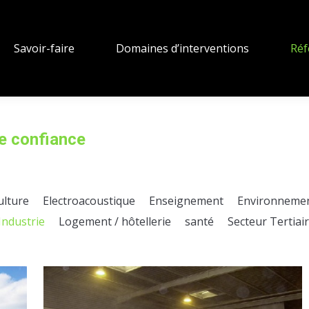
Savoir-faire
Domaines d’interventions
Réf
Vous êtes ici :
de confiance
ulture
Electroacoustique
Enseignement
Environneme
Industrie
Logement / hôtellerie
santé
Secteur Tertiai