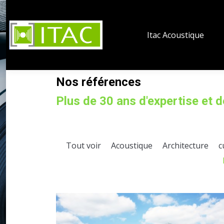
Itac Acoustique
Nos références
Plus de 30 ans d'expertise et 
Tout voir
Acoustique
Architecture
c