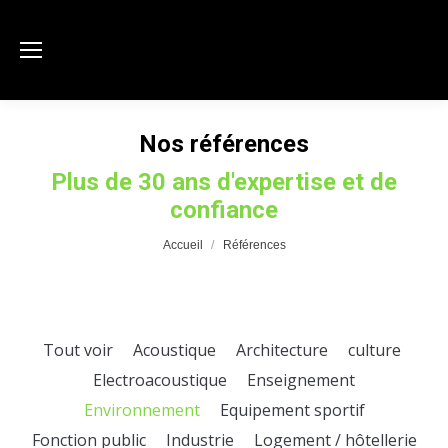
Nos références
Plus de 30 ans d'expertise et de
confiance
Vous êtes ici :
Accueil
Références
Tout voir
Acoustique
Architecture
culture
Electroacoustique
Enseignement
Environnement
Equipement sportif
Fonction public
Industrie
Logement / hôtellerie