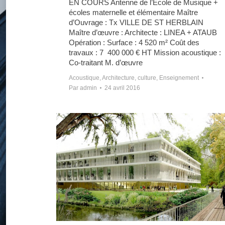
EN COURS Antenne de l’Ecole de Musique +
écoles maternelle et élémentaire Maître
d’Ouvrage : Tx VILLE DE ST HERBLAIN
Maître d’œuvre : Architecte : LINEA + ATAUB
Opération : Surface : 4 520 m² Coût des
travaux : 7 400 000 € HT Mission acoustique :
Co-traitant M. d’œuvre
Acoustique
,
Architecture
,
culture
,
Enseignement
Par
admin
24 avril 2016