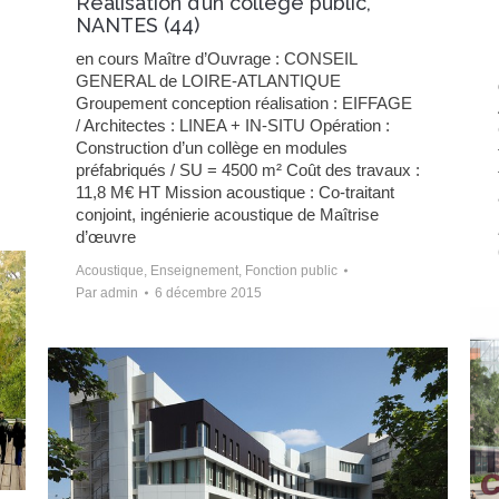
Réalisation d’un collège public,
NANTES (44)
en cours Maître d’Ouvrage : CONSEIL
GENERAL de LOIRE-ATLANTIQUE
Groupement conception réalisation : EIFFAGE
/ Architectes : LINEA + IN-SITU Opération :
Construction d’un collège en modules
préfabriqués / SU = 4500 m² Coût des travaux :
11,8 M€ HT Mission acoustique : Co-traitant
conjoint, ingénierie acoustique de Maîtrise
d’œuvre
Acoustique
,
Enseignement
,
Fonction public
Par
admin
6 décembre 2015