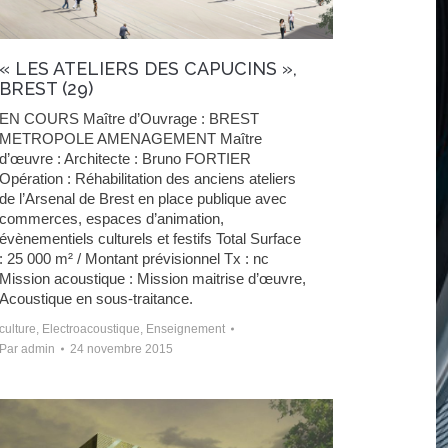
« LES ATELIERS DES CAPUCINS »,
BREST (29)
EN COURS Maître d’Ouvrage : BREST
METROPOLE AMENAGEMENT Maître
d’œuvre : Architecte : Bruno FORTIER
Opération : Réhabilitation des anciens ateliers
de l’Arsenal de Brest en place publique avec
commerces, espaces d’animation,
évènementiels culturels et festifs Total Surface
: 25 000 m² / Montant prévisionnel Tx : nc
Mission acoustique : Mission maitrise d’œuvre,
Acoustique en sous-traitance.
culture
,
Electroacoustique
,
Enseignement
Par
admin
24 novembre 2015