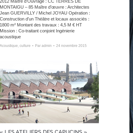
2012 Maître d’Ouvrage : CC TERRES DE
MONTAIGU – 85 Maître d’œuvre : Architectes
Jean GUERVILLY / Michel JOYAU Opération :
Construction d’un Théâtre et locaux associés :
1800 m² Montant des travaux : 4,5 M € HT
Mission : Co-traitant conjoint Ingénierie
acoustique
Acoustique
,
culture
Par
admin
24 novembre 2015
« LES ATELIERS DES CAPUCINS »,