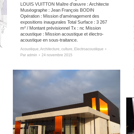
LOUIS VUITTON Maître d’œuvre : Architecte
Muséographe : Jean François BODIN
Opération : Mission d’aménagement des
expositions inaugurales Total Surface : 3 267
m² / Montant prévisionnel Tx : nc Mission
acoustique : Mission acoustique et électro-
acoustique en sous-traitance.
Acoustique
,
Architecture
,
culture
,
Electroacoustique
Par
admin
24 novembre 2015