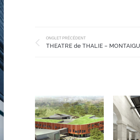
Navigation
de
ONGLET PRÉCÉDENT
Onglet
THEATRE de THALIE – MONTAIGU 
commentaire
précédent