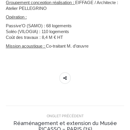
Groupement conception réalisation :
EIFFAGE / Architecte :
Atelier PELLEGRINO
Opération :
Passive’O (SAMO) : 68 logements
Soléo (VILOGIA) : 110 logements
Coût des travaux : 8,4 M € HT
Mission acoustique :
Co-traitant M. d’œuvre
Navigation
de
ONGLET PRÉCÉDENT
Réaménagement et extension du Musée
commentaire
Onglet
PICASSO – PARIS (75)