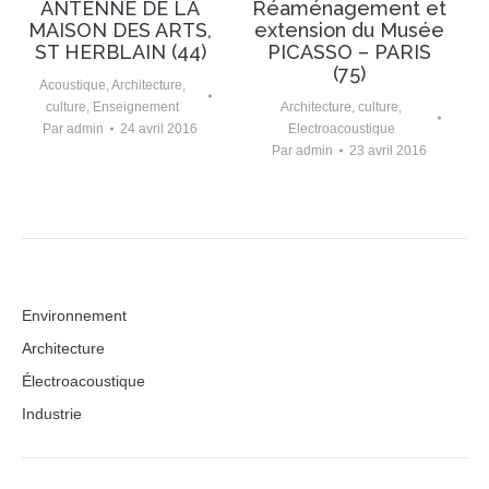
ANTENNE DE LA
Réaménagement et
MAISON DES ARTS,
extension du Musée
ST HERBLAIN (44)
PICASSO – PARIS
(75)
Acoustique
,
Architecture
,
culture
,
Enseignement
Architecture
,
culture
,
Par
admin
24 avril 2016
Electroacoustique
Par
admin
23 avril 2016
Environnement
Architecture
Électroacoustique
Industrie