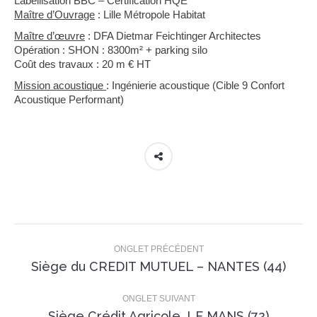
Labellisation BBC – Certification HQE
Maître d’Ouvrage
: Lille Métropole Habitat
Maître d’œuvre
: DFA Dietmar Feichtinger Architectes
Opération : SHON : 8300m² + parking silo
Coût des travaux : 20 m € HT
Mission acoustique
: Ingénierie acoustique (Cible 9 Confort
Acoustique Performant)
Navigation
de
ONGLET PRÉCÉDENT
Onglet
Siège du CREDIT MUTUEL – NANTES (44)
commentaire
précédent
ONGLET SUIVANT
Projets
Siège Crédit Agricole, LE MANS (72)