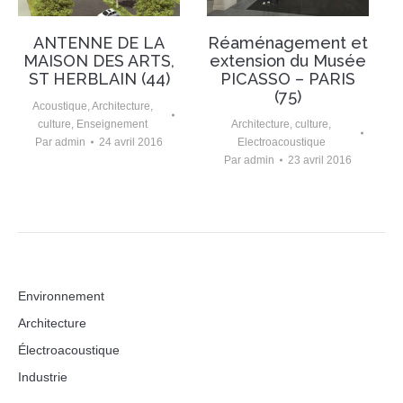
ANTENNE DE LA
Réaménagement et
MAISON DES ARTS,
extension du Musée
ST HERBLAIN (44)
PICASSO – PARIS
(75)
Acoustique
,
Architecture
,
culture
,
Enseignement
Architecture
,
culture
,
Par
admin
24 avril 2016
Electroacoustique
Par
admin
23 avril 2016
Environnement
Architecture
Électroacoustique
Industrie