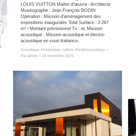
LOUIS VUITTON Maître d’œuvre : Architecte
Muséographe : Jean François BODIN
Opération : Mission d’aménagement des
expositions inaugurales Total Surface : 3 267
m² / Montant prévisionnel Tx : nc Mission
acoustique : Mission acoustique et électro-
acoustique en sous-traitance.
Acoustique
,
Architecture
,
culture
,
Electroacoustique
Par
admin
24 novembre 2015