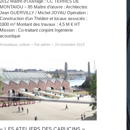
2012 Maître d’Ouvrage : CC TERRES DE
MONTAIGU – 85 Maître d’œuvre : Architectes
Jean GUERVILLY / Michel JOYAU Opération :
Construction d’un Théâtre et locaux associés :
1800 m² Montant des travaux : 4,5 M € HT
Mission : Co-traitant conjoint Ingénierie
acoustique
Acoustique
,
culture
Par
admin
24 novembre 2015
« LES ATELIERS DES CAPUCINS »,