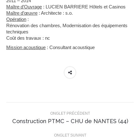
2011 – 2014
Maître d’Ouvrage
: LUCIEN BARRIERE Hôtels et Casinos
Maître d’œuvre
: Architecte : s.o.
Opération
:
Rénovation des chambres, Modernisation des équipements
techniques
Coût des travaux : nc
Mission acoustique
: Consultant acoustique
Navigation
de
ONGLET PRÉCÉDENT
Onglet
Construction PTMC – CHU de NANTES (44)
commentaire
précédent
ONGLET SUIVANT